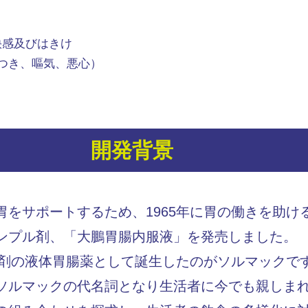
快感及びはきけ
つき、嘔気、悪心）
開発背景
をサポートするため、1965年に胃の働きを助け
ンプル剤、「大鵬胃腸内服液」を発売しました。
ク剤の液体胃腸薬として誕生したのがソルマックで
ソルマックの代名詞となり生活者に今でも親しま