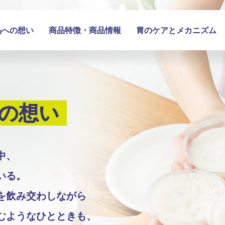
品への想い
商品特徴・
商品情報
胃のケアと
メカニズム
の想い
中、
いる。
を飲み交わしながら
むようなひとときも、