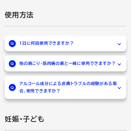
使用方法
1日に何回使用できますか？
Q
A
各商品の1日の使用回数は下記の通りです。
・ゼノールジクロダイレクトR：3～4回
他の肩こり・筋肉痛の薬と一緒に使用できますか？
Q
・ゼノールエクサムSX、エクサムFX：2～4回
A
ゼノールジクロダイレクトRをご使用の間は、他
・ゼノールチックE：1～数回
の外用鎮痛消炎剤のご使用はお控えください。
アルコール成分による皮膚トラブルの経験がある場
Q
用法・用量を守って正しくご使用ください。
合、使用できますか？
A
ゼノールシリーズは添加物にアルコール（エタノ
ール）を含みますのでご使用はお控えください。
妊娠・子ども