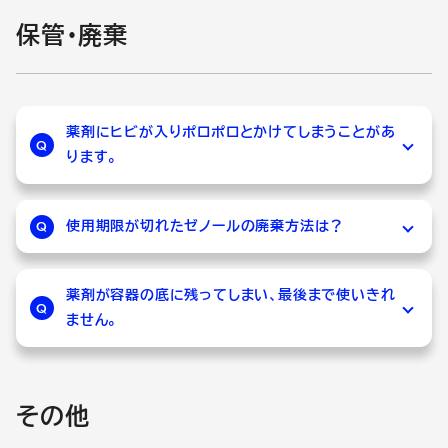
険物に該当します。
航空危険物に該当することを伝えていただき、
保管・廃棄
個人がご使用する分は手荷物として機内持込
輸送か可能かどうかは輸送会社にご相談くださ
み・お預けができる可能性があります。(国土交
い。
通省HP:
機内持ち込み又はお預け手荷物に制
限がある品目の代表例
)
薬剤にヒビが入りポロポロとかけてしまうことがあ
Q
機内持込み・お預けの可否、可能数量等は航空
ります。
会社にご相談ください。
A
ゼノールシリーズはアルコールが含まれている
ため、キャップがしっかり締まっていなかった
使用期限が切れたゼノールの廃棄方法は？
Q
り、高温の場所で保管された場合、アルコールが
A
中身の薬剤は紙などに包んで「燃えるごみ」とし
揮発しやすく、薬剤にひびが入って欠けてしまう
て処分し、外側の空容器（プラスチック部分）は
薬剤が容器の底に残ってしまい、最後まで使いきれ
Q
ことがあります。保管時にはキャップをしっかり
ません。
お住まいの自治体のルールに従い、｢プラスチッ
と閉め、直射日光や高温を避けていただくこと
クごみ」として廃棄をお願いいたします。
A
ゼノールシリーズは、安全のため容器の台座部
で、ひび割れを防ぐことができます。
分に薬剤がしっかり固定されています。そのた
その他
め、台座部分に少し薬剤が残るようになってい
ます。無理に最後まで使用すると皮膚を傷める