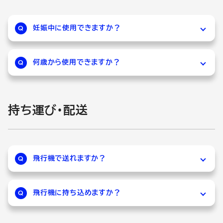
妊娠中に使用できますか？
Q
A
妊婦又は妊娠していると思われる方は、使用前
に医師、薬剤師又は登録販売者にご相談くださ
何歳から使用できますか？
Q
い。ゼノールジクロダイレクトR、ゼノールエクサ
A
ゼノールジクロダイレクトR、ゼノールエクサム
ムSX、ゼノールエクサムFXは妊婦または妊娠し
SX、ゼノールエクサムFXは15歳からご使用で
ていると思われる方のご使用はお控えくださ
持ち運び・配送
きます。
い。
ゼノールチックEは7歳からご使用できます。た
だし、15歳未満の場合には、保護者の方の指導
監督のもとにご使用ください。
飛行機で送れますか？
Q
A
ゼノールシリーズはアルコール含有量が24%を
超えており、航空法で定める航空危険物に該当
飛行機に持ち込めますか？
Q
します。
A
ゼノールシリーズは第2類引火性固体であり危
輸送会社に発送を依頼する際には、この商品が