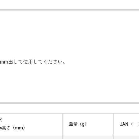
5mm出して使用してください。
ズ
重量（g）
JANコー
横×高さ（mm）