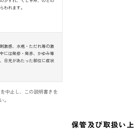
のかすれ、くしゃみ、のどの
らわれます。
刺激感、水疱・ただれ等の激
中には発疹・発赤、かゆみ等
、日光があたった部位に症状
用を中止し、この説明書きを
い。
保管及び取扱い