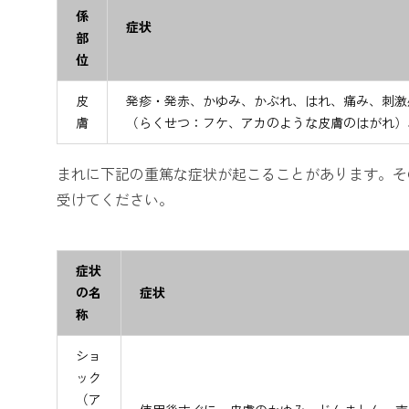
係
症状
部
位
皮
発疹・発赤、かゆみ、かぶれ、はれ、痛み、刺激
膚
（らくせつ：フケ、アカのような皮膚のはがれ）
まれに下記の重篤な症状が起こることがあります。そ
受けてください。
症状
の名
症状
称
ショ
ック
（ア