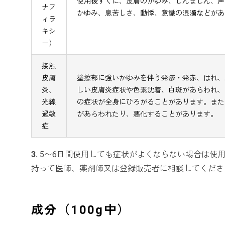
使用後すぐに、皮膚のかゆみ、じんましん、声
ナフ
かゆみ、息苦しさ、動悸、意識の混濁などがあ
ィラ
キシ
ー）
接触
皮膚
塗擦部に強いかゆみを伴う発疹・発赤、はれ、
炎、
しい皮膚炎症状や色素沈着、白斑があらわれ、
光線
の症状が全身にひろがることがあります。また
過敏
があらわれたり、悪化することがあります。
症
3.
5〜6日間使用しても症状がよくならない場合は使
持って医師、薬剤師又は登録販売者に相談してくださ
成分（100g中）