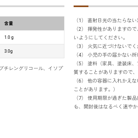
（1） 直射日光の当たらな
含量
（2） 揮発性がありますの
1.0 g
いようにしてください。
（3） 火気に近づけないで
3.0g
（4） 小児の手の届かない
（5） 塗料（家具、塗装床
-ブチレングリコール、イソプ
質することがありますので、
（6） 他の容器に入れかえ
ことがあります。）
（7） 使用期限が過ぎた製
も、開封後はなるべく速やか