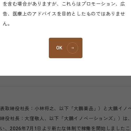
ニュースリリース
2026年
大鵬イノベーショ
を含む場合がありますが、これらはプロモーション、広
2026年07月
告、医療上のアドバイスを目的としたものではありませ
大鵬薬品工業株式
ん。
大鵬イノベーションズ株式
OK
体制へ 早期臨床開発機能を新設
代表取締役社長：小林将之、以下「大鵬薬品」）と大鵬イノ
取締役社長：大窪敬人、以下「大鵬イノベーションズ」）は
、2026年7月1日より新たな体制で稼働を開始しましたこ