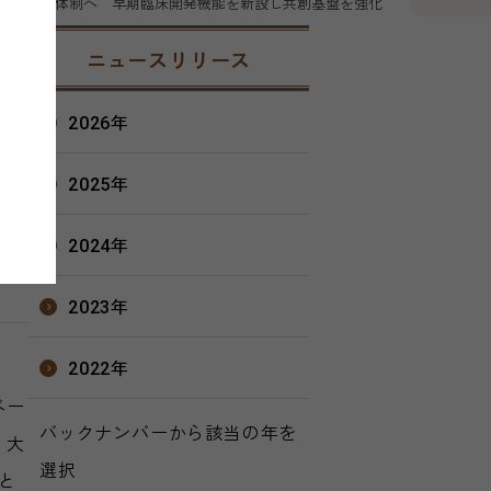
ンズが新体制へ 早期臨床開発機能を新設し共創基盤を強化
02日
ニュースリリース
会社
会社
2026年
2025年
2024年
2023年
2022年
ベー
バックナンバーから該当の年を
、大
選択
と